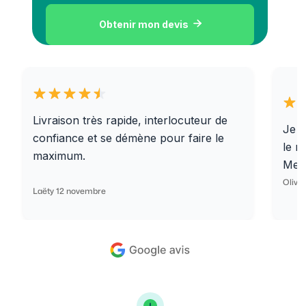
Obtenir mon devis

Livraison très rapide, interlocuteur de
Je r
confiance et se démène pour faire le
le r
maximum.
Merc
Olivi
Laëty 12 novembre