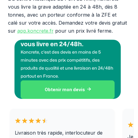
vous livre la grave adaptée en 24 à 48h, dès 8
tonnes, avec un porteur conforme à la ZFE et
calé sur votre accès. Demandez votre devis gratuit
sur
app.koncrete.fr
pour un prix livré ferme.
Vous voulez des granulats on
vous livre en 24/48h.
Koncrete, c'est des devis en moins de 5
minutes avec des prix compétitifs, des
produits de qualité et une livraison en 24/48h
partout en France.
Obtenir mon devis

Livraison très rapide, interlocuteur de
Je r