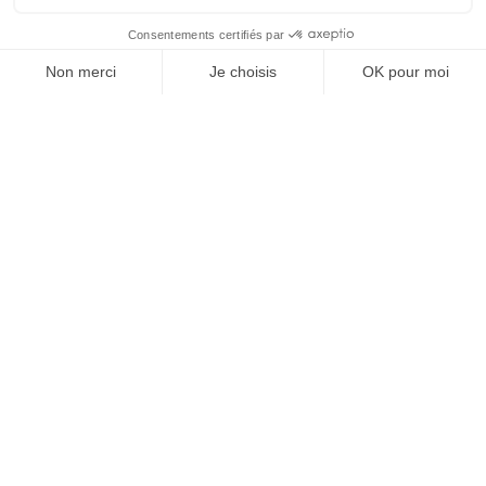
Vos granulats, où et
quand vous voulez
Devenir partenaire