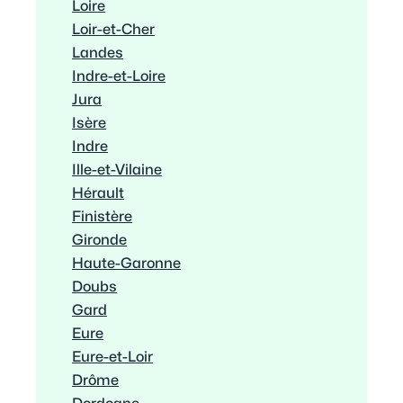
Loire
Loir-et-Cher
Landes
Indre-et-Loire
Jura
Isère
Indre
Ille-et-Vilaine
Hérault
Finistère
Gironde
Haute-Garonne
Doubs
Gard
Eure
Eure-et-Loir
Drôme