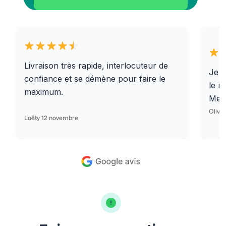
Livraison très rapide, interlocuteur de
Je r
confiance et se démène pour faire le
le r
maximum.
Merc
Olivi
Laëty 12 novembre