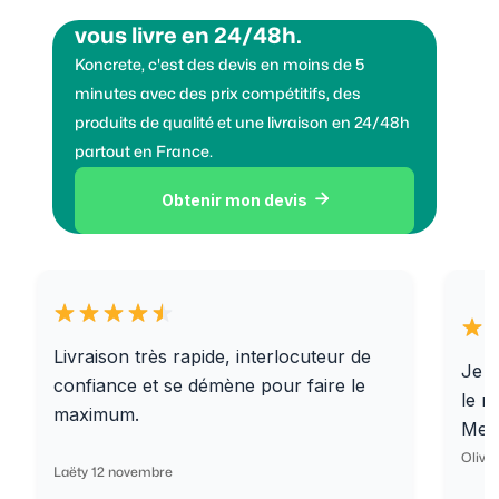
Vous voulez des granulats on
vous livre en 24/48h.
Koncrete, c'est des devis en moins de 5
minutes avec des prix compétitifs, des
produits de qualité et une livraison en 24/48h
partout en France.
Obtenir mon devis

Livraison très rapide, interlocuteur de
Je r
confiance et se démène pour faire le
le r
maximum.
Merc
Olivi
Laëty 12 novembre