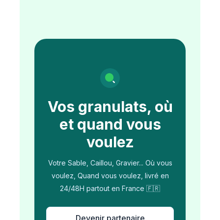
Vos granulats, où
et quand vous
voulez
Votre Sable, Caillou, Gravier... Où vous
voulez, Quand vous voulez, livré en
24/48H partout en France 🇫🇷
Devenir partenaire