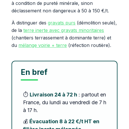
à condition de pureté minérale, sinon
déclassement non dangereux à 50 à 150 €/t.
À distinguer des
gravats purs
(démolition seule),
de la
terre inerte avec gravats minoritaires
(chantiers terrassement à dominante terre) et
du
mélange voirie + terre
(réfection routière).
En bref
⏱️
Livraison 24 à 72 h
: partout en
France, du lundi au vendredi de 7 h
à 17 h.
💰
Évacuation 8 à 22 €/t HT en