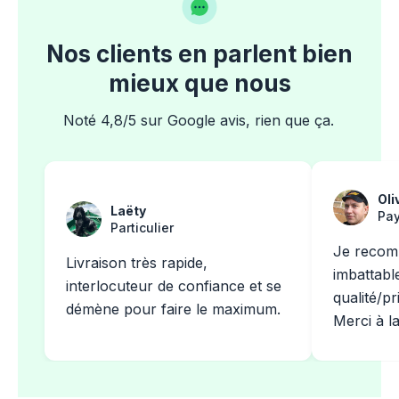
Nos clients en parlent bien
mieux que nous
Noté 4,8/5 sur Google avis, rien que ça.
Oli
Laëty
Pay
Particulier
Je recom
Livraison très rapide,
imbattabl
interlocuteur de confiance et se
qualité/pr
démène pour faire le maximum.
Merci à l