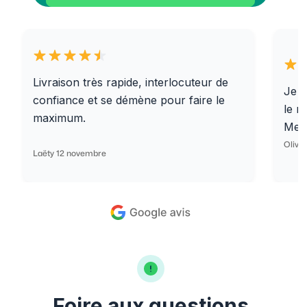
Livraison très rapide, interlocuteur de
Je r
confiance et se démène pour faire le
le r
maximum.
Merc
Olivi
Laëty 12 novembre
Foire aux questions