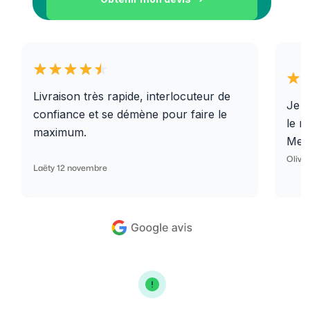
Livraison très rapide, interlocuteur de
Je r
confiance et se démène pour faire le
le r
maximum.
Merc
Olivi
Laëty 12 novembre