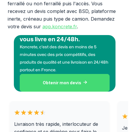
ferraillé ou non ferraillé puis l'accès. Vous
recevez un devis complet avec BSD, plateforme
inerte, créneau puis type de camion. Demandez
votre devis sur
app.koncrete.fr
.
Vous voulez des granulats on
vous livre en 24/48h.
Koncrete, c'est des devis en moins de 5
minutes avec des prix compétitifs, des
produits de qualité et une livraison en 24/48h
partout en France.
Obtenir mon devis

Livraison très rapide, interlocuteur de
Je r
confiance et se démène pour faire le