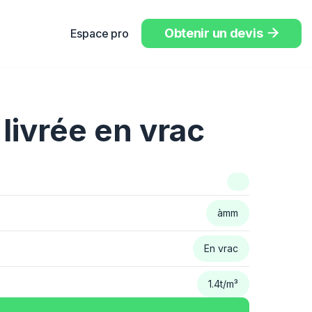
Obtenir un devis
Espace pro

 livrée en vrac
à
mm
En vrac
1.4
t/m³