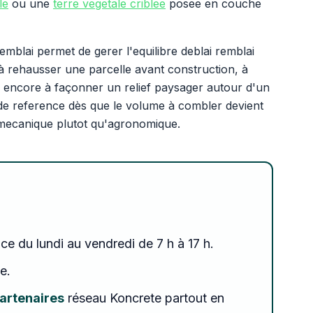
le
ou une
terre vegetale criblee
posee en couche
emblai permet de gerer l'equilibre deblai remblai
t à rehausser une parcelle avant construction, à
 encore à façonner un relief paysager autour d'un
u de reference dès que le volume à combler devient
 mecanique plutot qu'agronomique.
ce du lundi au vendredi de 7 h à 17 h.
e.
partenaires
réseau Koncrete partout en