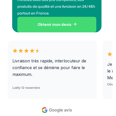
produits de qualité et une livraison en 24/48h
partout en France.
Obtenir mon devis

Livraison très rapide, interlocuteur de
Je r
confiance et se démène pour faire le
le r
maximum.
Merc
Olivi
Laëty 12 novembre