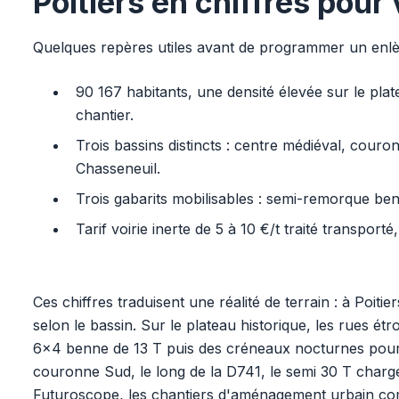
Poitiers en chiffres pour 
Quelques repères utiles avant de programmer un enl
90 167 habitants, une densité élevée sur le plat
chantier.
Trois bassins distincts : centre médiéval, couro
Chasseneuil.
Trois gabarits mobilisables : semi-remorque b
Tarif voirie inerte de 5 à 10 €/t traité transpor
Ces chiffres traduisent une réalité de terrain : à Poit
selon le bassin. Sur le plateau historique, les rues 
6x4 benne de 13 T puis des créneaux nocturnes pour n
couronne Sud, le long de la D741, le semi 30 T char
Futuroscope, les chantiers d'aménagement urbain comb