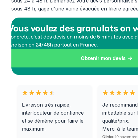
sous 24 à 48 h. Demandez votre devis personnalisé 
sous 48 h, gage d'une voirie évacuée en filière agréée
Vous voulez des granulats on v
Koncrete, c'est des devis en moins de 5 minutes avec de
livraison en 24/48h partout en France.
Obtenir mon devis

Livraison très rapide,
Je recommand
interlocuteur de confiance
imbattable sur 
et se démène pour faire le
qualité/prix.
maximum.
Merci à la tea
Olivier, 19 novembre