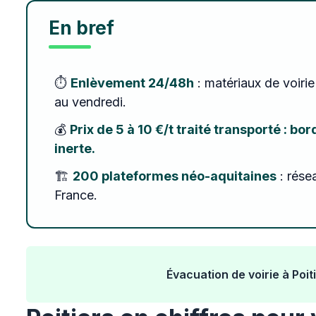
En bref
⏱️
Enlèvement 24/48h
: matériaux de voirie
au vendredi.
💰
Prix de 5 à 10 €/t traité transporté : b
inerte.
🏗️
200 plateformes néo-aquitaines
: rése
France.
Évacuation de voirie à Poi