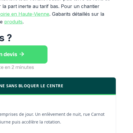
a part inerte au tarif bas. Pour un chantier
oirie en Haute-Vienne
. Gabarits détaillés sur la
ge
produits
.
s ?

n devis
te en 2 minutes
NNE SANS BLOQUER LE CENTRE
s emprises de jour. Un enlèvement de nuit, rue Carnot
iurne puis accélère la rotation.