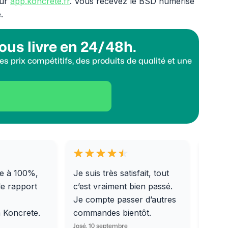
sur
app.koncrete.fr
. Vous recevez le BSD numérisé
.
ous livre en 24/48h.
s prix compétitifs, des produits de qualité et une
e à 100%,
Je suis très satisfait, tout
Livra
le rapport
c’est vraiment bien passé.
0/31,
Je compte passer d’autres
dalle
m Koncrete.
commandes bientôt.
parfa
José, 10 septembre
Ondine