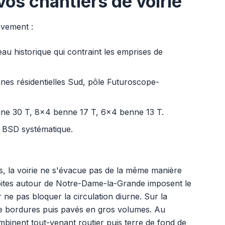
vos chantiers de voirie
èvement :
eau historique qui contraint les emprises de
nnes résidentielles Sud, pôle Futuroscope-
enne 30 T, 8x4 benne 17 T, 6x4 benne 13 T.
té, BSD systématique.
iers, la voirie ne s'évacue pas de la même manière
étroites autour de Notre-Dame-la-Grande imposent le
e pas bloquer la circulation diurne. Sur la
ge bordures puis pavés en gros volumes. Au
inent tout-venant routier puis terre de fond de