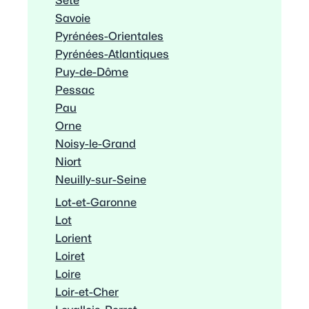
Sète
Savoie
Pyrénées-Orientales
Pyrénées-Atlantiques
Puy-de-Dôme
Pessac
Pau
Orne
Noisy-le-Grand
Niort
Neuilly-sur-Seine
Lot-et-Garonne
Lot
Lorient
Loiret
Loire
Loir-et-Cher