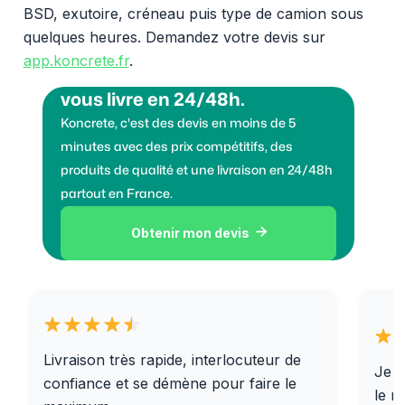
BSD, exutoire, créneau puis type de camion sous
quelques heures. Demandez votre devis sur
app.koncrete.fr
.
Vous voulez des granulats on
vous livre en 24/48h.
Koncrete, c'est des devis en moins de 5
minutes avec des prix compétitifs, des
produits de qualité et une livraison en 24/48h
partout en France.
Obtenir mon devis

Livraison très rapide, interlocuteur de
Je r
confiance et se démène pour faire le
le r