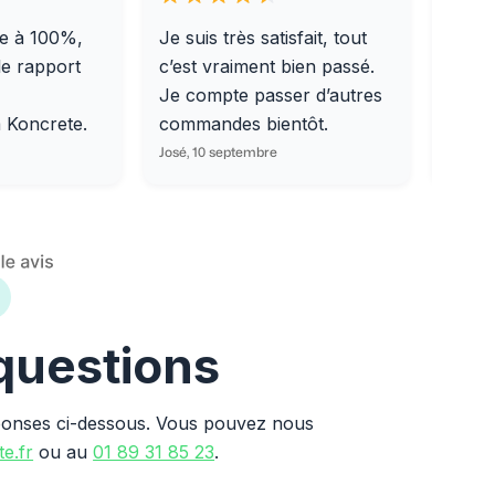
e à 100%,
Je suis très satisfait, tout
Livra
le rapport
c’est vraiment bien passé.
0/31,
Je compte passer d’autres
dalle
m Koncrete.
commandes bientôt.
parfa
José, 10 septembre
Ondine
 questions
ponses ci-dessous. Vous pouvez nous
e.fr
ou au
01 89 31 85 23
.