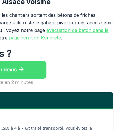
s Alsace voisine
les chantiers sortent des bétons de friches
rge utile reste le gabarit pivot sur ces accès semi-
eau : voyez notre page
évacuation de béton dans le
otre
page livraison Koncrete
.
s ?

n devis
te en 2 minutes
SDI à 4 à 7 €/t traité transporté. Vous évitez la