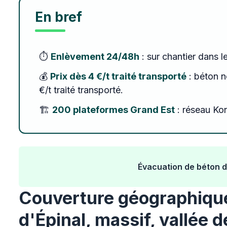
En bref
⏱️
Enlèvement 24/48h
: sur chantier dans l
💰
Prix dès 4 €/t traité transporté
: béton no
€/t traité transporté.
🏗️
200 plateformes Grand Est
: réseau Kon
Évacuation de béton d
Couverture géographique
d'Épinal, massif, vallée 