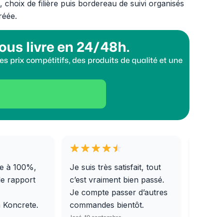
s, choix de filière puis bordereau de suivi organisés
réée.
ous livre en 24/48h.
s prix compétitifs, des produits de qualité et une
e à 100%,
Je suis très satisfait, tout
Livra
le rapport
c’est vraiment bien passé.
0/31,
Je compte passer d’autres
dalle
m Koncrete.
commandes bientôt.
parfa