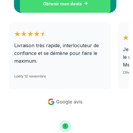
Obtenir mon devis

Livraison très rapide, interlocuteur de
Je r
confiance et se démène pour faire le
le r
maximum.
Merc
Olivi
Laëty 12 novembre