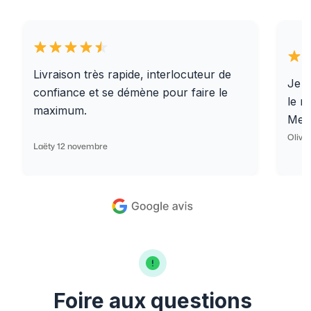
Livraison très rapide, interlocuteur de
Je r
confiance et se démène pour faire le
le r
maximum.
Merc
Olivi
Laëty 12 novembre
Foire aux questions