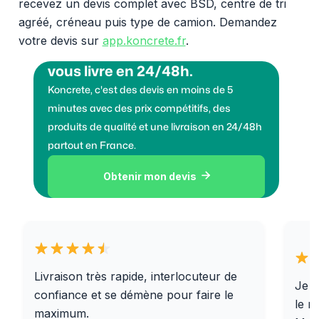
recevez un devis complet avec BSD, centre de tri
agréé, créneau puis type de camion. Demandez
votre devis sur
app.koncrete.fr
.
Vous voulez des granulats on
vous livre en 24/48h.
Koncrete, c'est des devis en moins de 5
minutes avec des prix compétitifs, des
produits de qualité et une livraison en 24/48h
partout en France.
Obtenir mon devis

Livraison très rapide, interlocuteur de
Je r
confiance et se démène pour faire le
le r
maximum.