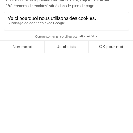
Vos granulats, où et
quand vous voulez