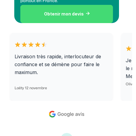
partout en France.
Obtenir mon devis

Livraison très rapide, interlocuteur de
Je r
confiance et se démène pour faire le
le r
maximum.
Merc
Olivi
Laëty 12 novembre