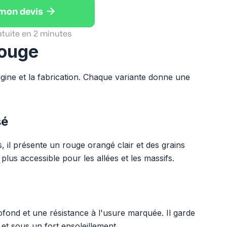

 mon devis
atuite en 2 minutes
rouge
igine et la fabrication. Chaque variante donne une
sé
, il présente un rouge orangé clair et des grains
 plus accessible pour les allées et les massifs.
ofond et une résistance à l'usure marquée. Il garde
t sous un fort ensoleillement.