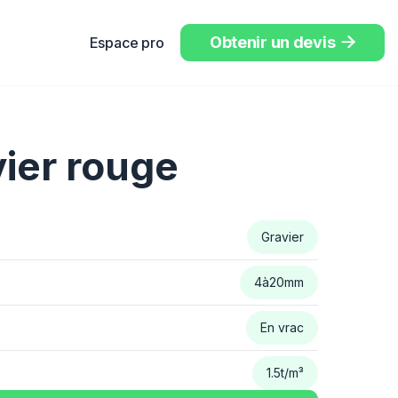
Obtenir un devis
Espace pro

vier rouge
Gravier
4
à
20
mm
En vrac
1.5
t/m³