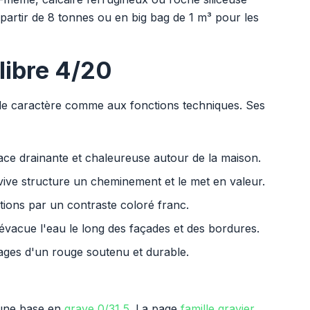
partir de 8 tonnes ou en big bag de 1 m³ pour les
libre 4/20
de caractère comme aux fonctions techniques. Ses
face drainante et chaleureuse autour de la maison.
 vive structure un cheminement et le met en valeur.
tations par un contraste coloré franc.
 évacue l'eau le long des façades et des bordures.
 cages d'un rouge soutenu et durable.
 une base en
grave 0/31,5
. La page
famille gravier