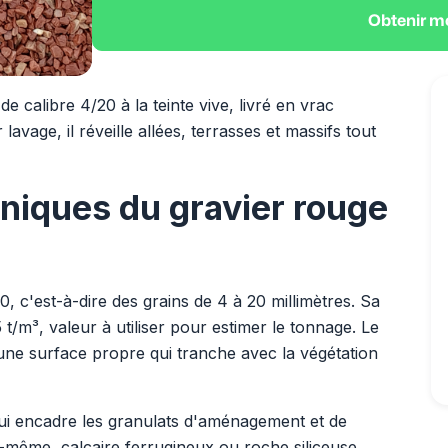
Obtenir m
e calibre 4/20 à la teinte vive, livré en vrac
avage, il réveille allées, terrasses et massifs tout
niques du gravier rouge
, c'est-à-dire des grains de 4 à 20 millimètres. Sa
t/m³, valeur à utiliser pour estimer le tonnage. Le
 une surface propre qui tranche avec la végétation
i encadre les granulats d'aménagement et de
le-même, calcaire ferrugineux ou roche siliceuse