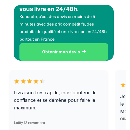
Vous voulez des granulats on
vous livre en 24/48h.
Koncrete, c'est des devis en moins de 5
minutes avec des prix compétitifs, des
produits de qualité et une livraison en 24/48h
partout en France.
Obtenir mon devis

Livraison très rapide, interlocuteur de
Je r
confiance et se démène pour faire le
le r
maximum.
Merc
Olivi
Laëty 12 novembre