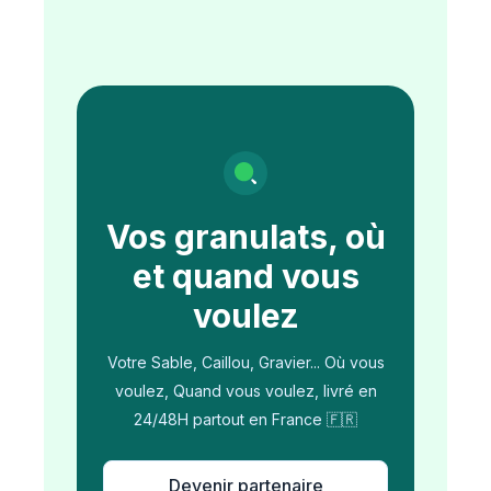
Vos granulats, où
et quand vous
voulez
Votre Sable, Caillou, Gravier... Où vous
voulez, Quand vous voulez, livré en
24/48H partout en France 🇫🇷
Devenir partenaire