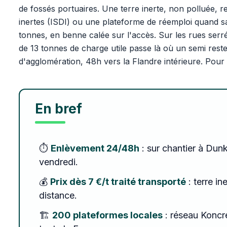
de fossés portuaires. Une terre inerte, non polluée, re
inertes (ISDI) ou une plateforme de réemploi quand sa
tonnes, en benne calée sur l'accès. Sur les rues se
de 13 tonnes de charge utile passe là où un semi res
d'agglomération, 48h vers la Flandre intérieure. Pour 
En bref
⏱️
Enlèvement 24/48h
: sur chantier à Dunk
vendredi.
💰
Prix dès 7 €/t traité transporté
: terre in
distance.
🏗️
200 plateformes locales
: réseau Koncr