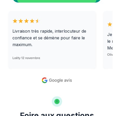
Livraison très rapide, interlocuteur de
Je r
confiance et se démène pour faire le
le r
maximum.
Merc
Olivi
Laëty 12 novembre
Foire aux questions