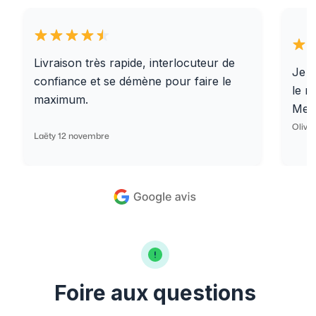
Livraison très rapide, interlocuteur de
Je r
confiance et se démène pour faire le
le r
maximum.
Merc
Olivi
Laëty 12 novembre
Foire aux questions