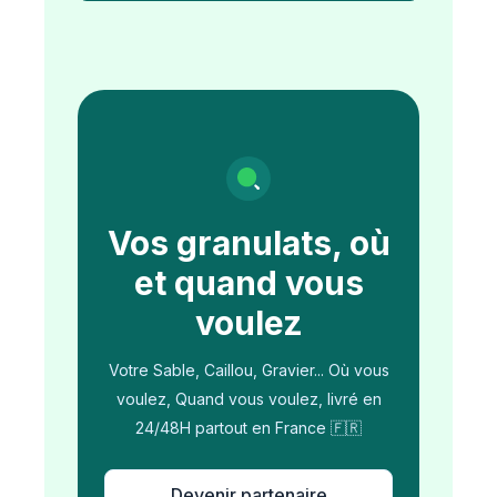
Vos granulats, où
et quand vous
voulez
Votre Sable, Caillou, Gravier... Où vous
voulez, Quand vous voulez, livré en
24/48H partout en France 🇫🇷
Devenir partenaire