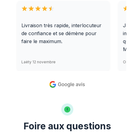
Livraison très rapide, interlocuteur
Je re
de confiance et se démène pour
imbatt
faire le maximum.
qualit
Merci
Laëty 12 novembre
Olivier
Foire aux questions