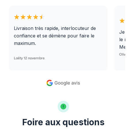
Livraison très rapide, interlocuteur de
Je r
confiance et se démène pour faire le
le r
maximum.
Merc
Olivi
Laëty 12 novembre
Foire aux questions