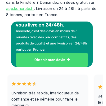
dans le Finistère ? Demandez un devis gratuit sur
app.koncrete.fr
. Livraison en 24 à 48h, à partir de
8 tonnes, partout en France.
Vous voulez des granulats on
vous livre en 24/48h.
Koncrete, c'est des devis en moins de 5
minutes avec des prix compétitifs, des
produits de qualité et une livraison en 24/48h
partout en France.
Obtenir mon devis

Livraison très rapide, interlocuteur de
Je r
confiance et se démène pour faire le
le r
maximum.