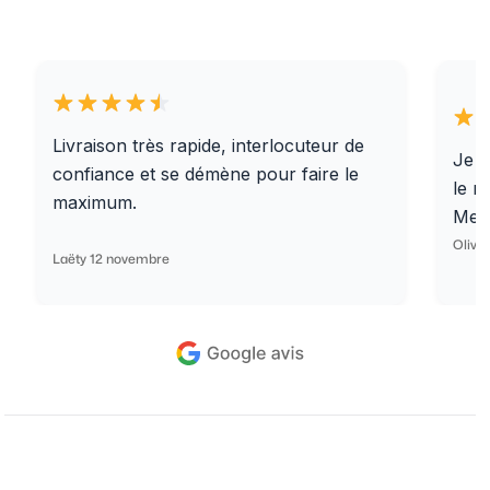
Livraison très rapide, interlocuteur de
Je r
confiance et se démène pour faire le
le r
maximum.
Merc
Olivi
Laëty 12 novembre