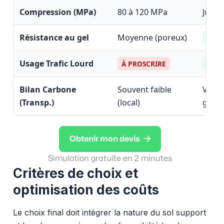
Compression (MPa)
80 à 120 MPa
Jusqu
Résistance au gel
Moyenne (poreux)
EXCE
Usage Trafic Lourd
À PROSCRIRE
REC
Bilan Carbone
Souvent faible
Varia
(Transp.)
(local)
gise

Obtenir mon devis
Simulation gratuite en 2 minutes
Critères de choix et
optimisation des coûts
Le choix final doit intégrer la nature du sol support