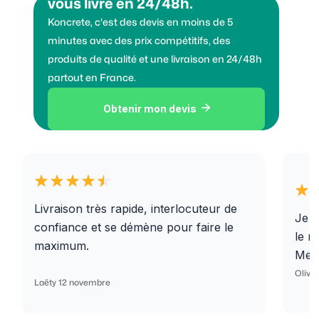
vous livre en 24/48h.
Koncrete, c'est des devis en moins de 5
minutes avec des prix compétitifs, des
produits de qualité et une livraison en 24/48h
partout en France.
Obtenir mon devis

Livraison très rapide, interlocuteur de
Je r
confiance et se démène pour faire le
le r
maximum.
Merc
Olivi
Laëty 12 novembre