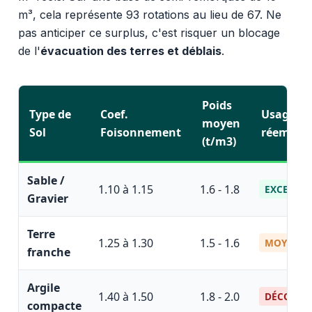
m³, cela représente 93 rotations au lieu de 67. Ne
pas anticiper ce surplus, c'est risquer un blocage
de l'
évacuation des terres et déblais
.
Poids
Type de
Coef.
Usage
moyen
Sol
Foisonnement
réemploi
(t/m3)
Sable /
1.10 à 1.15
1.6 - 1.8
EXCELLEN
Gravier
Terre
1.25 à 1.30
1.5 - 1.6
MOYEN
franche
Argile
1.40 à 1.50
1.8 - 2.0
DÉCONSEI
compacte