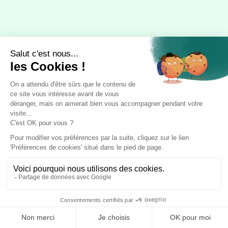
À propos
Accueil
Nos produits
Fournisseurs
Sable
Transporteurs
Gravier
Blog
Caillou
Contact
Grave
Recrutement
Terre
Livraison