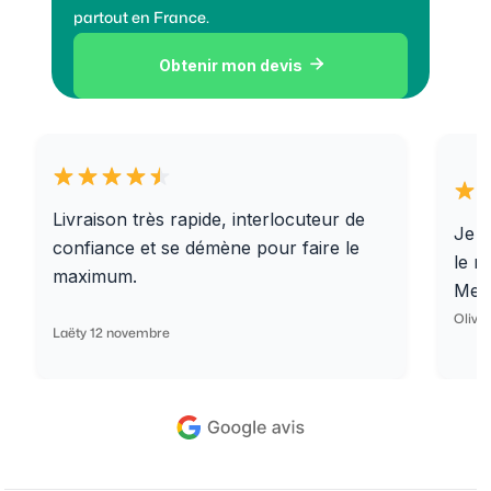
partout en France.
Obtenir mon devis

Livraison très rapide, interlocuteur de
Je r
confiance et se démène pour faire le
le r
maximum.
Merc
Olivi
Laëty 12 novembre