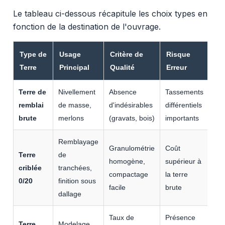
Le tableau ci-dessous récapitule les choix types en
fonction de la destination de l'ouvrage.
Type de
Usage
Critère de
Risque
Terre
Principal
Qualité
Erreur
Terre de
Nivellement
Absence
Tassements
remblai
de masse,
d'indésirables
différentiels
brute
merlons
(gravats, bois)
importants
Remblayage
Granulométrie
Coût
Terre
de
homogène,
supérieur à
criblée
tranchées,
compactage
la terre
0/20
finition sous
facile
brute
dallage
Taux de
Présence
Terre
Modelage