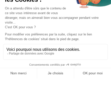
CGV
Mentions légales
Confidentialité
Copyright © Koncrete SAS |
150 rue du Chemin Vert 75011 Paris